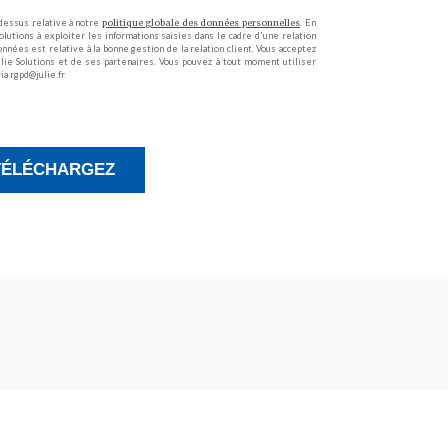
-dessus relative à notre
politique globale des données personnelles
. En
olutions à exploiter les informations saisies dans le cadre d'une relation
nées est relative à la bonne gestion de la relation client. Vous acceptez
Julie Solutions et de ses partenaires. Vous pouvez à tout moment utiliser
via rgpd@julie.fr