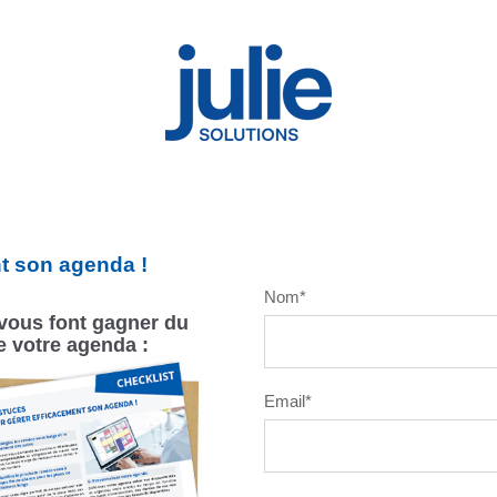
t son agenda !
Nom
*
vous font gagner du
e votre agenda :
Email
*